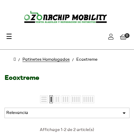
Navegación
☰
0
de
palanca
Patinetes Homologados
Ecoxtreme
Ecoxtreme

Relevancia
Affichage 1-2 de 2 article(s)