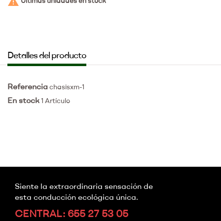

Últimas unidades en stock
Detalles del producto
Referencia
chasisxm-1
En stock
1 Artículo
Siente la extraordinaria sensación de
esta conducción ecológica única.
CENTRAL: 655 27 53 05