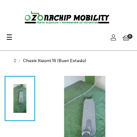
Navegación
☰
0
de
palanca
Chasis Xiaomi 1S (Buen Estado)