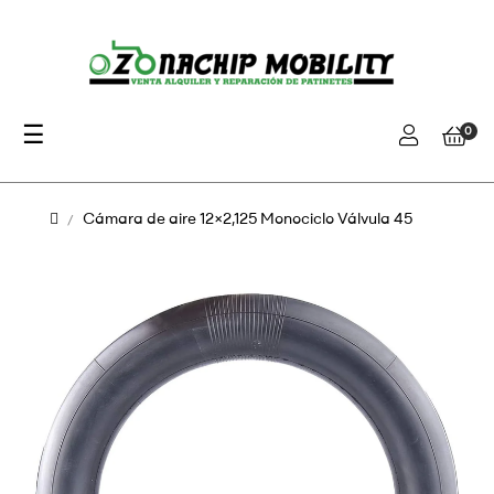
Navegación
☰
0
de
palanca
Cámara de aire 12×2,125 Monociclo Válvula 45