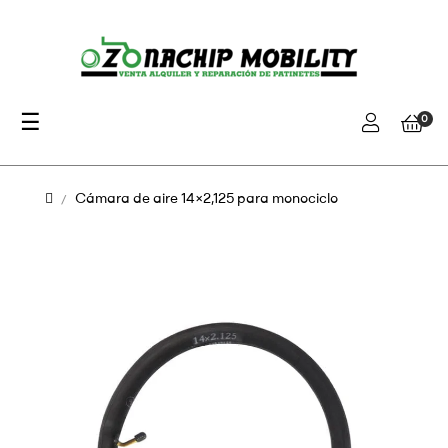
Navegación
☰
0
de
palanca
Cámara de aire 14×2,125 para monociclo