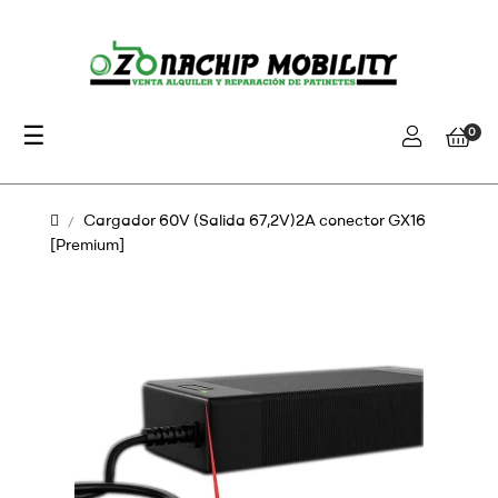
Navegación
☰
0
de
palanca
Cargador 60V (Salida 67,2V)2A conector GX16
[Premium]