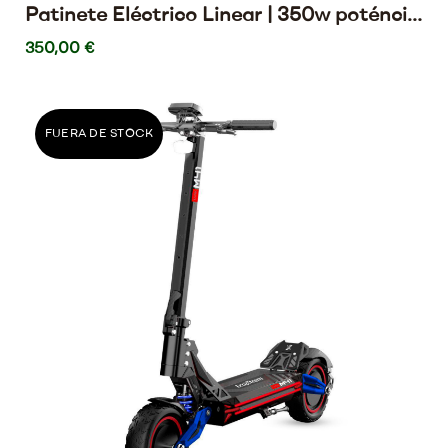
Patinete Eléctrico Linear | 350w poténcia
y 25km autonomía
350,00 €
FUERA DE STOCK