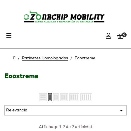
Navegación
☰
0
de
palanca
Patinetes Homologados
Ecoxtreme
Ecoxtreme

Relevancia
Affichage 1-2 de 2 article(s)