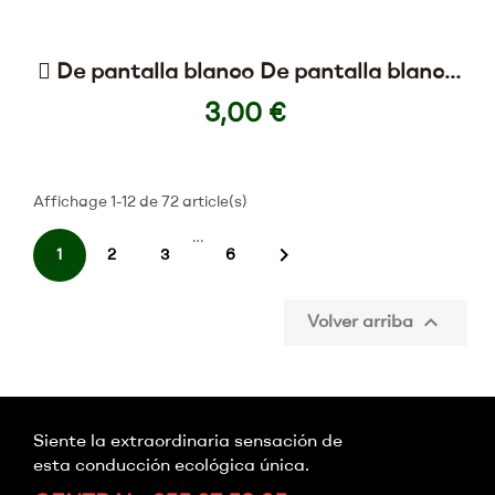
 De pantalla blanco De pantalla blanco
De pantalla blanco...
3,00 €
Affichage 1-12 de 72 article(s)
…

1
2
3
6

Volver arriba
Siente la extraordinaria sensación de
esta conducción ecológica única.