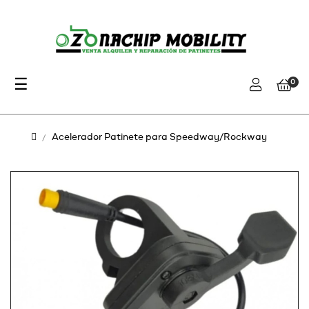
Navegación
☰
0
de
palanca
Acelerador Patinete para Speedway/Rockway