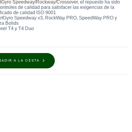
tGyro Speedway/Rockway/Crossover
, el repuesto ha sido
ntroles de calidad para satisfacer las exigencias de la
ificado de calidad ISO 9001
smartGyro Speedway v3, RockWay PRO, SpeedWay PRO y
za Bolids
eel T4 y T4 Duo
ÑADIR A LA CESTA