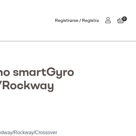
0
Registrarse
Registro
eno smartGyro
/Rockway
peedway/Rockway/Crossover