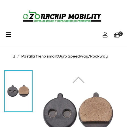
Navegación
☰
0
de
palanca
Pastilla freno smartGyro Speedway/Rockway