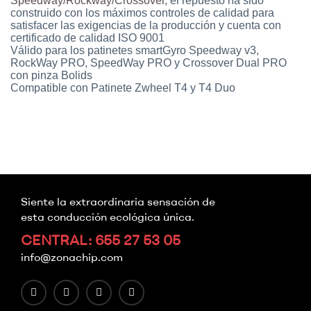
Speedway/Rockway/Crossover
, el repuesto ha sido
construido con los máximos controles de calidad para
satisfacer las exigencias de la producción y cuenta con
certificado de calidad ISO 9001
Válido para los patinetes smartGyro Speedway v3,
RockWay PRO, SpeedWay PRO y Crossover Dual PRO
con pinza Bolids
Compatible con Patinete Zwheel T4 y T4 Duo
Siente la extraordinaria sensación de
esta conducción ecológica única.
CENTRAL: 655 27 53 05
info@zonachip.com