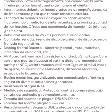
conducción y otro estratégicamente posicionado en la parte
inferior para iluminar el camino de manera eficiente.
Intermitentes delanteros incorporados en las empuñaduras,
luz
de freno trasera para que te vean mientras circulas.
El control de mandos ha sido mejorado notablemente,
incorporando un selector de intermitentes, una bocina y control
de iluminación.
Ofrece una experiencia de manejo más intuitiva
y completa.
Velocidad máxima de 25 kms por hora. 3 velocidades.
Con triple frenada:
Freno de disco delantero, de disco trasero y
frenada regenerativa.
Display frontal
(cuenta kilómetros parcial y total, marchas,
indicador de velocidad, etc...)
APP para teléfono móvil con sistema antirrobo Smartgyro Core
con el que podrás bloquear el patín a distancia, encender el
patín por NFC, ver información del SmartGyro en el móvil, modo
de ajuste, acumulación de kilómetros, distancia recorrida,
estado de la batería, etc
Bocina mecánica
, garantizando una comunicación efectiva y
segura en diversas situaciones y entornos.
Resistencia al agua IPX4
Medidas de seguridad: Protección contra sobrepresión, bajo
voltaje, cortocircuito y sobrecalentamiento.
Tamaño del scooter sin plegar: 125x62x122 cm
Tamaño del scooter plegado: ---- cm
Peso del scooter: Según la DGT, a efectos de contratación del
seguro obligatorio 2026, este patinete es un VPL (Vehículo