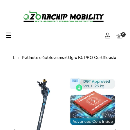
Navegación
☰
0
de
palanca
Patinete eléctrico smartGyro K5 PRO Certificado