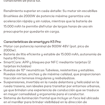
condiciones de poca luz.
Rendimiento superior en cada detalle: Su motor sin escobillas
Brushless de 2000W de potencia máxima garantiza una
aceleración rápida y sin ruidos, mientras que la batería de
15.000 mAh te permite disfrutar de largas horas de uso sin
preocuparte por quedarte sin carga.
Características de smartgyro K5 Pro:
Motor con potencia nominal de 900W 48V (pot. pico de
2000w).
Batería de litio eficiente y estable de 15.000 mAh, autonomía de
hasta 60 kms.
SmartCore: APP y bloqueo por NFC mediante tarjetas (2
tarjetas incluidas)
Ruedas de 10” neumáticas Tubeless, resistentes y estables.
Ruedas mixtas, anchas y de máxima calidad, que proporcionan
tracción en terrenos irregulares y resbaladizos.
Suspensiones, invertida en la rueda delantera y helicoidal en la
rueda trasera,
son ideales para transitar por entornos urbanos,
ya que brindan una experiencia de conducción que se traduce
en
mayor comodidad y ergonomía para el conductor.
Sistema de iluminación frontal
que incluye un foco led ubicado
en el manillar para brindar visibilidad en la dirección de