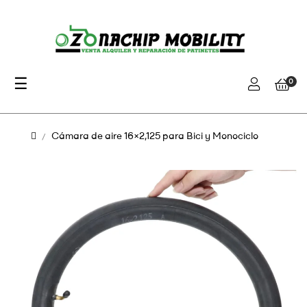
Navegación
☰
0
de
palanca
Cámara de aire 16×2,125 para Bici y Monociclo