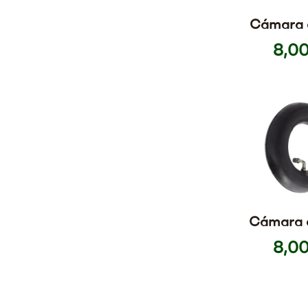
Cámara d
16×2,12
8,00
Bici
Monoc
Cámara d
200×50 V
8,00
torcida