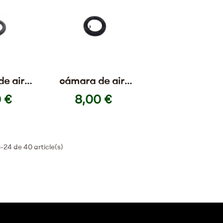
e aire
cámara de aire
5 recta
10x2,125 90°,
 €
8,00 €
90 °
-24 de 40 article(s)