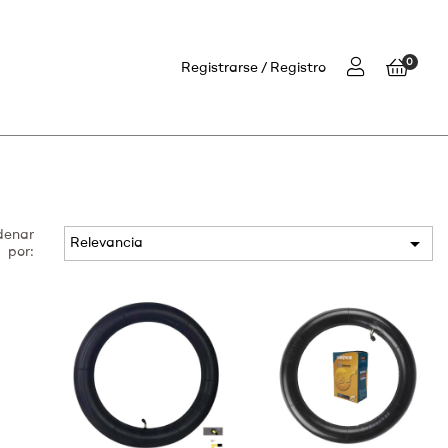
0
Registrarse
Registro
denar

Relevancia
por: