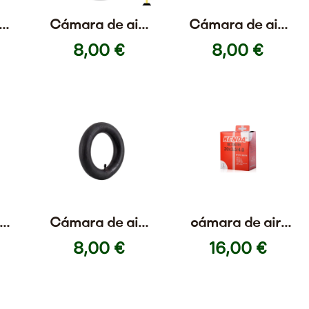
re
Cámara de aire
Cámara de aire
i y
18×2,5 para
18×3 para
8,00 €
8,00 €
Bicicleta y
Bicicleta y
Monociclo
Monociclo
[CST]
re
Cámara de aire
cámara de aire
la
8,5×2 Válvula
20x3.5/4.0(válvula
8,00 €
16,00 €
Recta
recta)