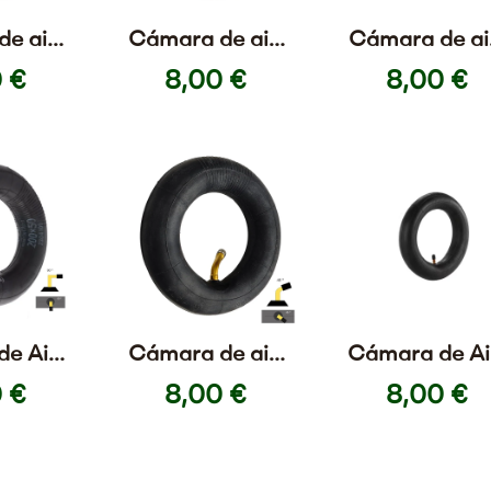
e aire
Cámara de aire
Cámara de ai
5 para
16×2,5 para Bici
16×3 para Bic
 €
8,00 €
8,00 €
 y
y Monociclo
Monociclo
iclo
Válvula
Schrader
e Aire
Cámara de aire
Cámara de Ai
alvula
6×2 45x45
10×2,5 Válvu
 €
8,00 €
8,00 €
 90x90
Recta