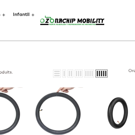
n
Infantil
Or
oduits.